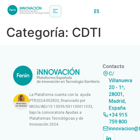
ES
EN
Categoría:
CDTI
Contacto
C/
Villanueva
20 - 1º,
28001,
La Plataforma cuenta con la ayuda
Madrid,
PTR2024-002833, financiado por
MICIU/AEI/10.13039/501100011033,
España
bajo la convocatoria Ayudas a
+34 915
Plataformas Tecnológicas y de
759 800
Innovación 2024.
innovacion@f