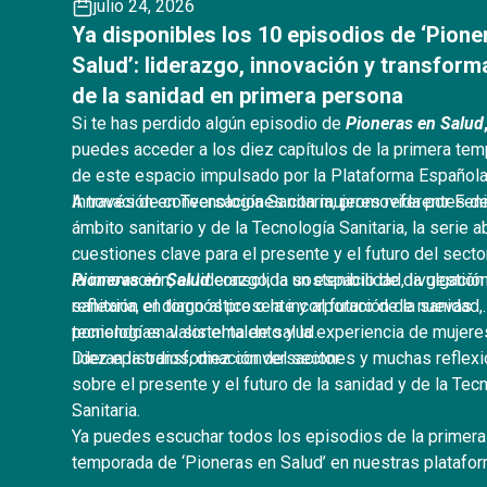
julio 24, 2026
Ya disponibles los 10 episodios de ‘Pione
Salud’: liderazgo, innovación y transform
de la sanidad en primera persona
Si te has perdido algún episodio de
Pioneras en Salud
puedes acceder a los diez capítulos de la primera te
de este espacio impulsado por la Plataforma Español
.
Innovación en Tecnología Sanitaria, promovida por Feni
A través de conversaciones con mujeres referentes de
ámbito sanitario y de la Tecnología Sanitaria, la serie 
cuestiones clave para el presente y el futuro del sect
.
la innovación, el liderazgo, la sostenibilidad, la gestión
Pioneras en Salud
consolida un espacio de divulgación
sanitaria, el diagnóstico o la incorporación de nuevas
reflexión en torno al presente y al futuro de la sanidad,
tecnologías al sistema de salud.
poniendo en valor el talento y la experiencia de mujer
.
lideran la transformación del sector.
Diez episodios, diez conversaciones y muchas reflex
sobre el presente y el futuro de la sanidad y de la Tec
Sanitaria.
.
Ya puedes escuchar todos los episodios de la primera
temporada de ‘Pioneras en Salud’ en nuestras platafo