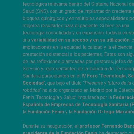
tecnológica relevante dentro del Sistema Nacional d
Salud (SNS), con un grado de implantación creciente 
bloques quirúrgicos y en múltiples especialidades p
mejores resultados para el paciente. Si bien es una
tecnología consolidada y en expansión, todavía exist
una
variabilidad en su acceso y en su utilización
, 
implicaciones en la equidad, la calidad y la eficiencia 
prestación asistencial a los pacientes. Estas son alg
de las reflexiones planteadas por gestores, jefes de
Servicio y representantes de la industria de Tecnolog
Sanitaria participantes en el
IV Foro ‘Tecnología, Sa
Sociedad’,
que bajo el título
“Presente y futuro de la 
robótica”
ha sido organizado en Madrid por la Cátedr
Fenin ‘Tecnología y Salud’ impulsada por la
Federaci
Española de Empresas de Tecnología Sanitaria (F
la
Fundación Fenin
y la
Fundación Ortega-Marañó
.
Durante su inauguración, el
profesor Fernando Ban
presidente de la Fundación Fenin
, ha destacado q