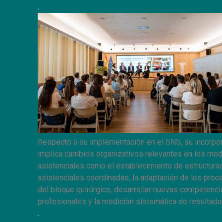
.
Respecto a su implementación en el SNS, su incorpo
implica cambios organizativos relevantes en los mo
asistenciales como el establecimiento de estructura
asistenciales coordinadas, la adaptación de los pro
del bloque quirúrgico, desarrollar nuevas competenci
profesionales y la medición sistemática de resultado
.