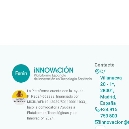
Contacto
C/
Villanueva
20 - 1º,
28001,
La Plataforma cuenta con la ayuda
Madrid,
PTR2024-002833, financiado por
MICIU/AEI/10.13039/501100011033,
España
bajo la convocatoria Ayudas a
+34 915
Plataformas Tecnológicas y de
759 800
Innovación 2024.
innovacion@f