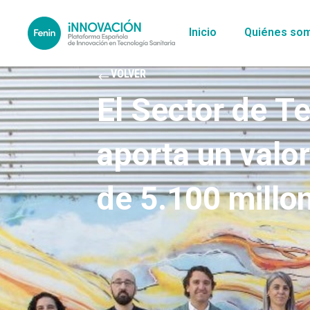
Inicio
Quiénes so
VOLVER
El Sector de Te
aporta un valor
de 5.100 millon
economía espa