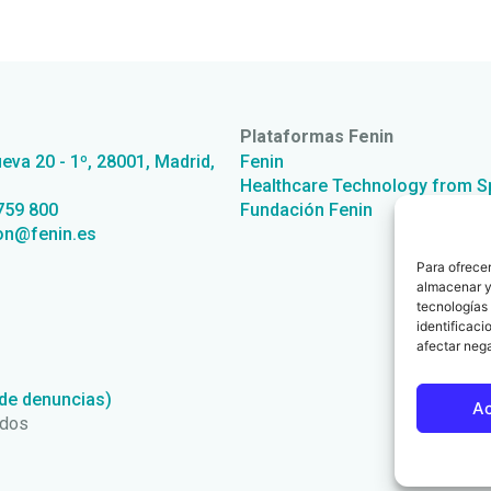
Plataformas Fenin
ueva 20 - 1º, 28001, Madrid,
Fenin
Healthcare Technology from S
759 800
Fundación Fenin
on@fenin.es
Para ofrecer
almacenar y/
tecnologías
identificaci
afectar nega
 de denuncias)
A
ados