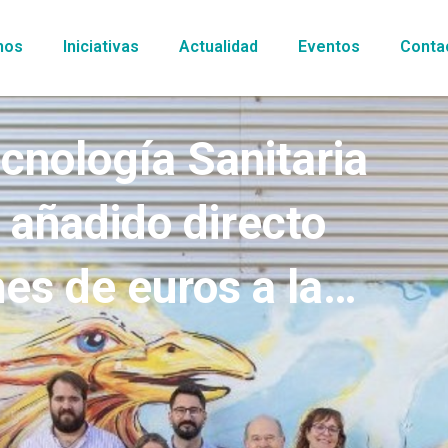
mos
Iniciativas
Actualidad
Eventos
Conta
cnología Sanitaria
 añadido directo
es de euros a la
ñola