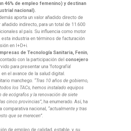
 un 46% de empleo femenino) y destinan
trial nacional).
además aporta un valor añadido directo de
 añadido indirecto
, para un total de 11.600
cionales al país. Su influencia como motor
esta industria en términos de facturación
sión en I+D+i.
Empresas de Tecnología Sanitaria, Fenin
,
contado con la participación del
consejero
vido para presentar una ‘fotografía’
en el avance de la salud digital.
itario manchego.
“Tras 10 años de gobierno,
 todos los TACs, hemos instalado equipos
 de ecógrafos y la renovación de siete
as cinco provincias”
, ha enumerado. Así, ha
a comparativa nacional,
“actualmente y tras
esto que se merecen”.
ción de empleo de calidad, estable, y su