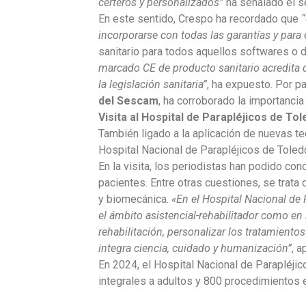
certeros y personalizados”
ha señalado el se
En este sentido, Crespo ha recordado que
“
incorporarse con todas las garantías y para 
sanitario para todos aquellos softwares o
marcado CE de producto sanitario acredita q
la legislación sanitaria”
, ha expuesto. Por p
del Sescam
, ha corroborado la importancia 
Visita al Hospital de Parapléjicos de To
También ligado a la aplicación de nuevas te
Hospital Nacional de Parapléjicos de Tole
En la visita, los periodistas han podido con
pacientes. Entre otras cuestiones, se trata
y biomecánica.
«En el Hospital Nacional de 
el ámbito asistencial-rehabilitador como en
rehabilitación, personalizar los tratamiento
integra ciencia, cuidado y humanización”
, 
En 2024, el Hospital Nacional de Parapléji
integrales a adultos y 800 procedimientos en