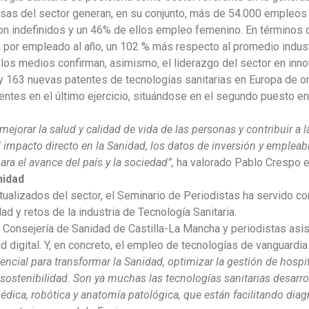
sas del sector generan, en su conjunto, más de 54.000 empleos d
son indefinidos y un 46% de ellos empleo femenino. En términos d
por empleado al año, un 102 % más respecto al promedio industr
os medios confirman, asimismo, el liderazgo del sector en innova
 163 nuevas patentes de tecnologías sanitarias en Europa de or
ntes en el último ejercicio, situándose en el segundo puesto en 
mejorar la salud y calidad de vida de las personas y contribuir a l
 impacto directo en la Sanidad, los datos de inversión y empleab
ra el avance del país y la sociedad”,
ha valorado Pablo Crespo e
nidad
ualizados del sector, el Seminario de Periodistas ha servido c
d y retos de la industria de Tecnología Sanitaria.
a Consejería de Sanidad de Castilla-La Mancha y periodistas asi
 digital. Y, en concreto, el empleo de tecnologías de vanguardia c
encial para transformar la Sanidad, optimizar la gestión de hospit
 sostenibilidad. Son ya muchas las tecnologías sanitarias desarro
dica, robótica y anatomía patológica, que están facilitando dia