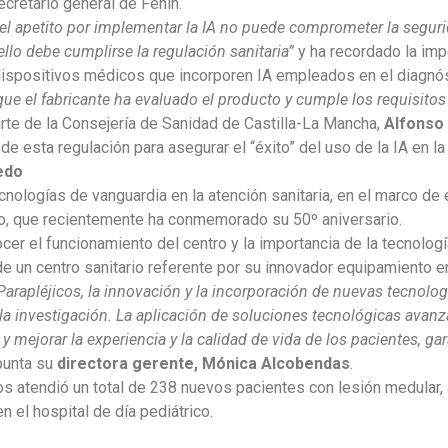
cretario general de Fenin.
el apetito por implementar la IA no puede comprometer la segurid
ello debe cumplirse la regulación sanitaria”
y ha recordado la imp
 dispositivos médicos que incorporen IA empleados en el diagnó
ue el fabricante ha evaluado el producto y cumple los requisitos 
arte de la Consejería de Sanidad de Castilla-La Mancha,
Alfonso 
de esta regulación para asegurar el “éxito” del uso de la IA en la 
ledo
cnologías de vanguardia en la atención sanitaria, en el marco de 
do, que recientemente ha conmemorado su 50º aniversario.
ocer el funcionamiento del centro y la importancia de la tecnologí
 de un centro sanitario referente por su innovador equipamiento 
Parapléjicos, la innovación y la incorporación de nuevas tecnolo
 la investigación. La aplicación de soluciones tecnológicas avan
s y mejorar la experiencia y la calidad de vida de los pacientes,
apunta su
directora gerente, Mónica Alcobendas
.
cos atendió un total de 238 nuevos pacientes con lesión medular,
 el hospital de día pediátrico.