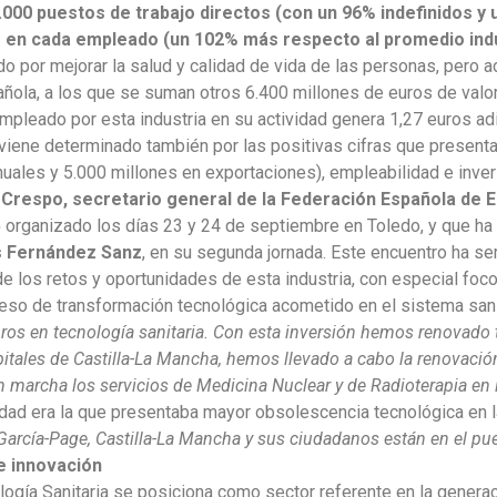
00 puestos de trabajo directos (con un 96% indefinidos y
 en cada empleado (un 102% más respecto al promedio indus
o por mejorar la salud y calidad de vida de las personas, pero 
ñola, a los que se suman otros 6.400 millones de euros de valor
mpleado por esta industria en su actividad genera 1,27 euros adi
iene determinado también por las positivas cifras que presenta 
uales y 5.000 millones en exportaciones), empleabilidad e inver
 Crespo, secretario general de la Federación Española de 
5
organizado los días 23 y 24 de septiembre en Toledo, y que ha 
s Fernández Sanz
, en su segunda jornada. Este encuentro ha ser
de los retos y oportunidades de esta industria, con especial foco 
eso de transformación tecnológica acometido en el sistema san
ros en tecnología sanitaria. Con esta inversión hemos renovado
tales de Castilla-La Mancha, hemos llevado a cabo la renovación
marcha los servicios de Medicina Nuclear y de Radioterapia en l
dad era la que presentaba mayor obsolescencia tecnológica en l
García-Page, Castilla-La Mancha y sus ciudadanos están en el pu
e innovación
nología Sanitaria se posiciona como sector referente en la genera