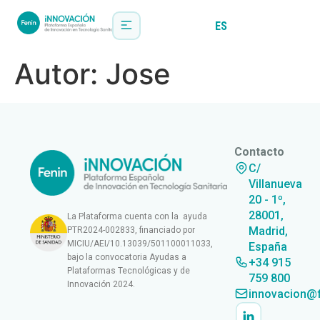
ES
EN
Autor:
Jose
Contacto
C/
Villanueva
20 - 1º,
28001,
La Plataforma cuenta con la ayuda
Madrid,
PTR2024-002833, financiado por
MICIU/AEI/10.13039/501100011033,
España
bajo la convocatoria Ayudas a
+34 915
Plataformas Tecnológicas y de
759 800
Innovación 2024.
innovacion@f